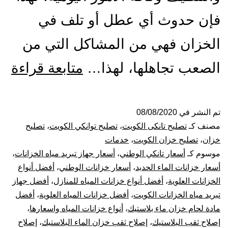
فإن حدوث أي عطل أو تلف في
الخزان فهي من المشاكل التي من
تص
الصعب تجاهلها، لهذا…
متابعة قراءة
ول
الت
تم النشر في
08/08/2020
مصنف كـ
تصليح تانكى الكويت
،
تصليح توانكي الكويت
،
تصليح
با
خزان
،
تصليح خزان الكويت
،
خدمات
موسوم كـ
أسعار تانكي الوطني
،
أسعار جهاز تبريد مياه الخزانات
،
53
أسعار خزانات الماء الحديد
،
أسعار خزانات الوطني
،
أفضل أنواع
الخزانات العلوية
،
أفضل أنواع خزانات المياه للمنازل
،
أفضل جهاز
بيع
تبريد مياه الخزانات الكويت
،
أفضل خزانات المياه العلوية
،
أفضل
خز
مادة لحام خزان ماء بلاستيك
،
أنواع خزانات المياه واسعارها
،
إصلاح ثقب البلاستيك
،
إصلاح ثقب خزان الماء البلاستيك
،
إصلاح