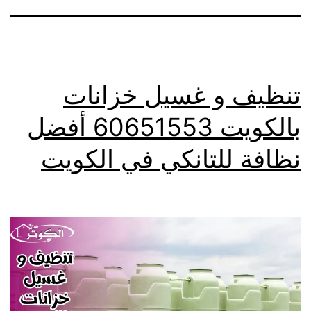
تنظيف و غسيل خزانات
بالكويت 60651553 أفضل
نظافة للتانكي في الكويت