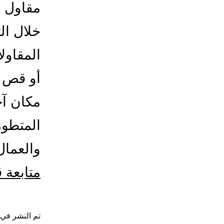
مقاول ف
خلال ال
المقاول
أو قص د
مكان آخ
المتطور
والعما
متابعة 
تم النشر في