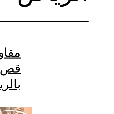
مقاو
قص ت
بالر