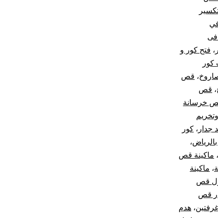
كسير
في
فى
،
فتح كور و
 كور
صاروخ
،
قص
،
قص
 خرسانة
تخريم
 جدار
،
كور
الرياض
،
ماكينة قص
ة
،
ماكينة
ل قص
ر قص
غرفتين
،
هدم