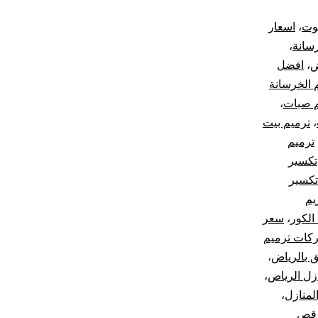
يوت
،
اسعار
رسانة
،
ض
،
افضل
 الخرسانة
م صبات
،
،
ترميم بيت
ترميم
تكسير
تكسير
يم
الكور
،
سعر
كات ترميم
 بالرياض
،
زل الرياض
،
لمنازل
،
 قص