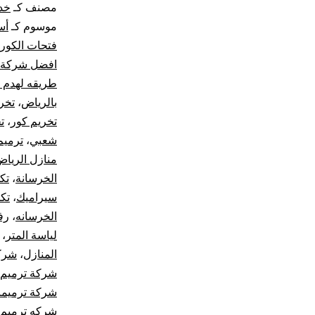
مصنف كـ
خد
موسوم كـ
أس
فتحات الكور
افضل شركة 
طريقه لهدم 
بالرياض
،
تخر
تخريم كور
،
ت
شعبي
،
ترميم
منازل الريا
الخرسانة
،
تك
سيراميك
،
تك
الخرسانه
،
رف
لياسة المتر
،
المنازل
،
شركا
شركة ترميم 
شركة ترميما
شركه ترميم ا