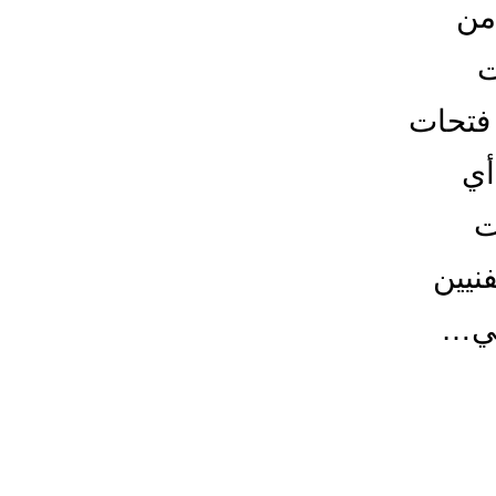
من
ت
فتحات
أي
ات
نيين
في…