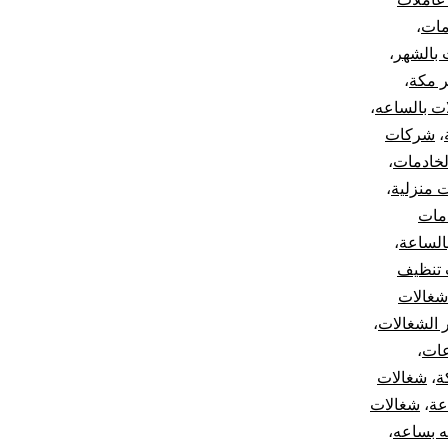
مات
،
 بالشهر
،
ر مكة
،
ت بالساعه
،
،
شركات
الخادمات
،
 منزلية
،
مات
الساعة
،
 تنظيف
شغالات
ر الشغالات
،
عات
،
ة
،
شغالات
عة
،
شغالات
ه بساعه
،