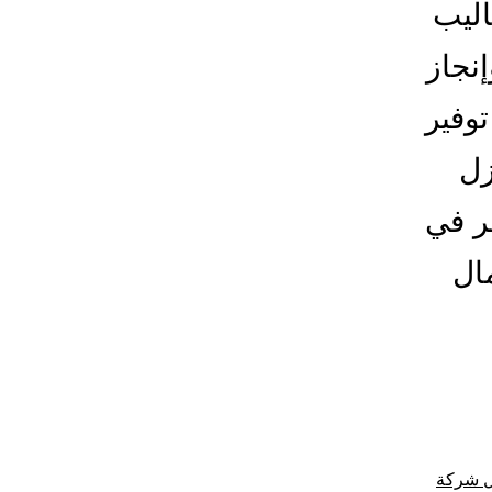
اليب
نجاز
توفير
زل
فر في
ال
 شركة