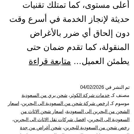
أعلى مستوى، كما تمتلك تقنيات
حديثة لإنجاز الخدمة في أسرع وقت
دون إلحاق أي ضرر بالأغراض
المنقولة، كما تقدم ضمان حتى
شركة
يطمئن العميل…
متابعة قراءة
شحن
من
تم النشر في
04/02/2026
مصنف كـ
خدمات شركة الكوثر
،
شحن بري من السعودية
جدة
موسوم كـ
ارخص شركة شحن من السعودية الى البحرين
،
اسعار
الشحن من البحرين الى السعودية
،
اسعار شحن الاثاث من
الي
السعودية الى البحرين
،
افضل شركات نقل الاثاث الى البحرين
،
رخص شحن من السعودية للبحرين
،
شحن أغراض من جدة
البحرين