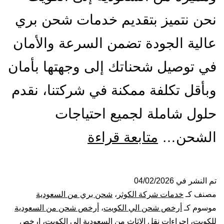
نحن نتميز بتقديم خدمات شحن بري
عالية الجودة تضمن السرعة والأمان
في توصيل شحناتك إلى وجهتها بأمان
وبأقل تكلفة ممكنة في شركتنا، نقدم
حلول شاملة لجميع احتياجات
شركة
الشحن…
متابعة قراءة
شحن
من
تم النشر في
04/02/2026
مصنف كـ
خدمات شركة الكوثر
،
شحن بري من السعودية
السعودية
موسوم كـ
أرخص شحن الي الكويت
،
أرخص شحن من السعودية
للكويت
،
اجراءات نقل الاثاث من السعودية الى الكويت
،
ارخص