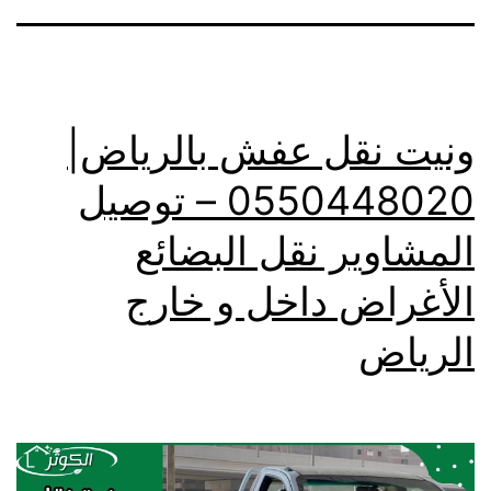
ونيت نقل عفش بالرياض|
0550448020 – توصيل
المشاوير نقل البضائع
الأغراض داخل و خارج
الرياض