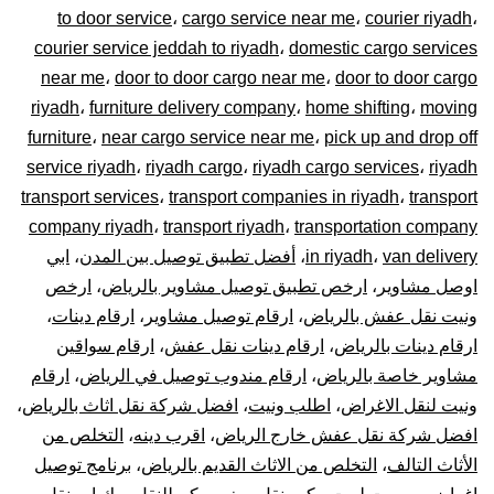
to door service
،
cargo service near me
،
courier riyadh
،
0448020
courier service jeddah to riyadh
،
domestic cargo services
near me
،
door to door cargo near me
،
door to door cargo
–
riyadh
،
furniture delivery company
،
home shifting
،
moving
توصيل
furniture
،
near cargo service near me
،
pick up and drop off
service riyadh
،
riyadh cargo
،
riyadh cargo services
،
riyadh
المشاوير
transport services
،
transport companies in riyadh
،
transport
company riyadh
،
transport riyadh
،
transportation company
نقل
van delivery
،
in riyadh
،
أفضل تطبيق توصيل بين المدن
،
ابي
اوصل مشاوير
،
ارخص تطبيق توصيل مشاوير بالرياض
،
ارخص
البضائع
ونيت نقل عفش بالرياض
،
ارقام توصيل مشاوير
،
ارقام دينات
،
الأغراض
ارقام دينات بالرياض
،
ارقام دينات نقل عفش
،
ارقام سواقين
مشاوير خاصة بالرياض
،
ارقام مندوب توصيل في الرياض
،
ارقام
داخل
ونيت لنقل الاغراض
،
اطلب ونيت
،
افضل شركة نقل اثاث بالرياض
،
افضل شركة نقل عفش خارج الرياض
،
اقرب دينه
،
التخلص من
و
الأثاث التالف
،
التخلص من الاثاث القديم بالرياض
،
برنامج توصيل