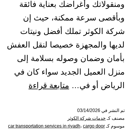
ومنقولاتك وأغراضك بعناية فائقة
وبأقصى سرعة ممكنة، حيث إن
شركة الكوثر تملك أفضل ونيتات
لديها والمجهزة خصيصا لنقل العفش
بأمان وضمان وصوله بسلامة إلى
منزل العميل الجديد سواء كان في
ونيت
الرياض أو في…
متابعة قراءة
نقل
عفش
تم النشر في
03/14/2026
مصنف كـ
خدمات شركة الكوثر
بالرياض|
موسوم كـ
cargo door
،
car transportation services in riyadh