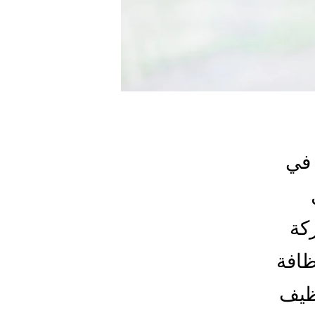
 في
كة
ظافة
نظيف