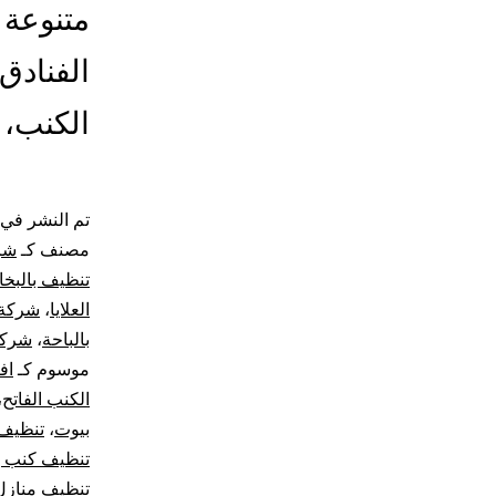
متنوعة 
الفنادق
الكنب،
تم النشر في
مصنف كـ
شرك
تنظيف بالبخار
العلايا
،
شركة 
بالباحة
،
شركة
موسوم كـ
اف
الكنب الفاتح
،
بيوت
،
تنظيف
تنظيف كنب با
تنظيف منازل 