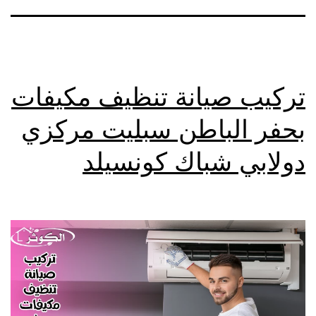
تركيب صيانة تنظيف مكيفات
بحفر الباطن سبليت مركزي
دولابي شباك كونسيلد