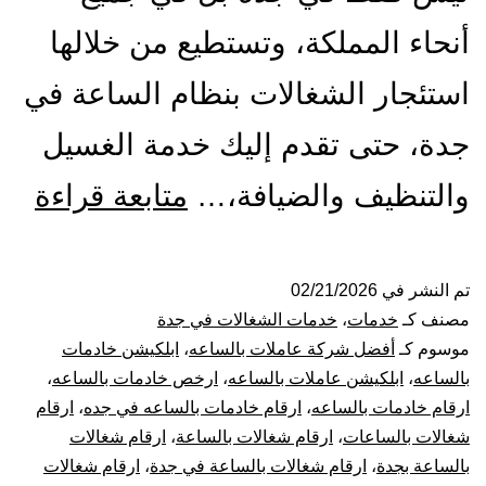
أنحاء المملكة، وتستطيع من خلالها
استئجار الشغالات بنظام الساعة في
جدة، حتى تقدم إليك خدمة الغسيل
شر
والتنظيف والضيافة،…
متابعة قراءة
شغا
بال
تم النشر في
02/21/2026
مصنف كـ
خدمات
،
خدمات الشغالات في جدة
بجد
موسوم كـ
أفضل شركة عاملات بالساعه
،
ابلكيشن خادمات
بالساعه
،
ابلكيشن عاملات بالساعه
،
ارخص خادمات بالساعه
،
026
ارقام خادمات بالساعه
،
ارقام خادمات بالساعه في جده
،
ارقام
شغالات بالساعات
،
ارقام شغالات بالساعة
،
ارقام شغالات
عام
بالساعة بجدة
،
ارقام شغالات بالساعة في جدة
،
ارقام شغالات