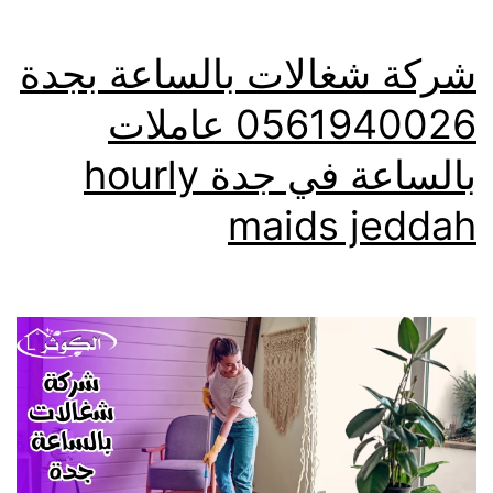
شركة شغالات بالساعة بجدة
0561940026 عاملات
بالساعة في جدة hourly
maids jeddah