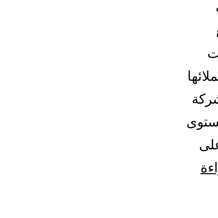
ت
لائها
شركة
مستوى
على
شركة
اءة
شحن
من