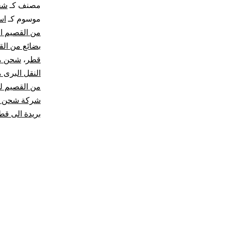
مصنف كـ
شح
موسوم كـ
اس
من القصيم ا
بضائع من ال
قطر
،
شحن من
النقل البرى 
من القصيم ل
شركة شحن من
بريدة الى قط