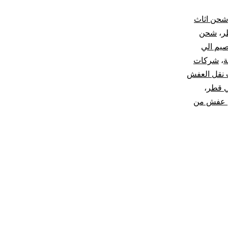
القصيم
شحن اثاث
ر
،
شحن
الي
يم الي
ة
،
شركات
قطر
نقل العفش
|
ي قطر
،
 عفش من
نقل
عفش
من
القصيم
لقطر