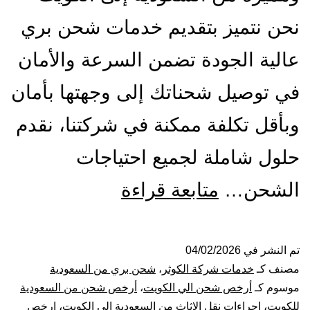
نحن نتميز بتقديم خدمات شحن بري
عالية الجودة تضمن السرعة والأمان
في توصيل شحناتك إلى وجهتها بأمان
وبأقل تكلفة ممكنة في شركتنا، نقدم
حلول شاملة لجميع احتياجات
شركة
الشحن…
متابعة قراءة
شحن
من
تم النشر في
04/02/2026
مصنف كـ
خدمات شركة الكوثر
،
شحن بري من السعودية
السعودية
موسوم كـ
أرخص شحن الي الكويت
،
أرخص شحن من السعودية
للكويت
،
اجراءات نقل الاثاث من السعودية الى الكويت
،
ارخص