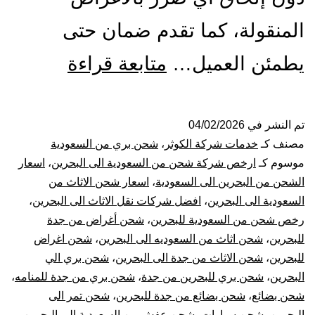
المنقولة، كما تقدم ضمان حتى
شركة
يطمئن العميل…
متابعة قراءة
شحن
من
تم النشر في
04/02/2026
مصنف كـ
خدمات شركة الكوثر
،
شحن بري من السعودية
جدة
موسوم كـ
ارخص شركة شحن من السعودية الى البحرين
،
اسعار
الشحن من البحرين الى السعودية
،
اسعار شحن الاثاث من
الي
السعودية الى البحرين
،
افضل شركات نقل الاثاث الى البحرين
،
رخص شحن من السعودية للبحرين
،
شحن أغراض من جدة
البحرين
للبحرين
،
شحن اثاث من السعوديه الى البحرين
،
شحن اغراض
|
للبحرين
،
شحن الاثاث من جدة الى البحرين
،
شحن بري الي
البحرين
،
شحن بري للبحرين من جدة
،
شحن بري من جدة للمنامه
،
نقل
شحن بضائع
،
شحن بضائع من جدة للبحرين
،
شحن تمر الى
البحرين
،
شحن سيارات
،
شحن عفش من السعودية الى البحرين
،