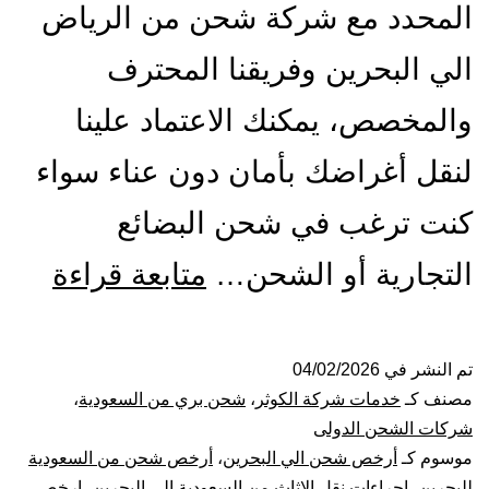
المحدد مع شركة شحن من الرياض
الي البحرين وفريقنا المحترف
والمخصص، يمكنك الاعتماد علينا
لنقل أغراضك بأمان دون عناء سواء
كنت ترغب في شحن البضائع
شرك
التجارية أو الشحن…
متابعة قراءة
شحن
من
تم النشر في
04/02/2026
مصنف كـ
خدمات شركة الكوثر
،
شحن بري من السعودية
،
الري
شركات الشحن الدولى
موسوم كـ
أرخص شحن الي البحرين
،
أرخص شحن من السعودية
الي
للبحرين
،
اجراءات نقل الاثاث من السعودية الى البحرين
،
ارخص