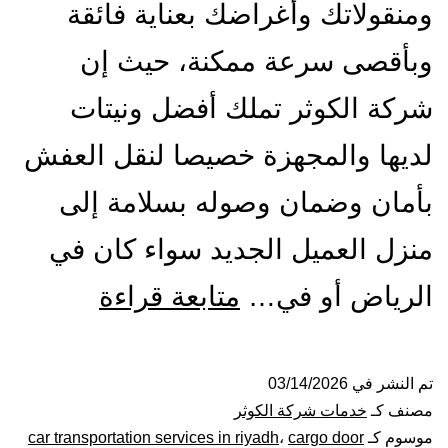
ومنقولاتك وأغراضك بعناية فائقة
وبأقصى سرعة ممكنة، حيث إن
شركة الكوثر تملك أفضل ونيتات
لديها والمجهزة خصيصا لنقل العفش
بأمان وضمان وصوله بسلامة إلى
منزل العميل الجديد سواء كان في
ونيت
الرياض أو في…
متابعة قراءة
نقل
عفش
تم النشر في
03/14/2026
مصنف كـ
خدمات شركة الكوثر
بالرياض|
موسوم كـ
cargo door
،
car transportation services in riyadh