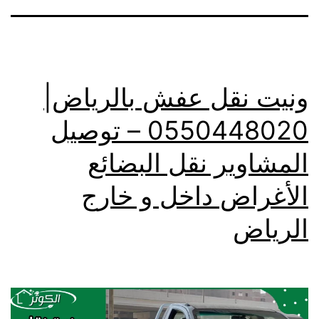
ونيت نقل عفش بالرياض|
0550448020 – توصيل
المشاوير نقل البضائع
الأغراض داخل و خارج
الرياض