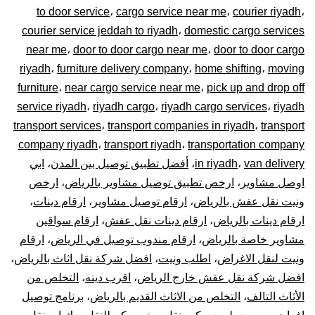
to door service
،
cargo service near me
،
courier riyadh
،
0448020
courier service jeddah to riyadh
،
domestic cargo services
near me
،
door to door cargo near me
،
door to door cargo
–
riyadh
،
furniture delivery company
،
home shifting
،
moving
توصيل
furniture
،
near cargo service near me
،
pick up and drop off
service riyadh
،
riyadh cargo
،
riyadh cargo services
،
riyadh
المشاوير
transport services
،
transport companies in riyadh
،
transport
company riyadh
،
transport riyadh
،
transportation company
نقل
van delivery
،
in riyadh
،
أفضل تطبيق توصيل بين المدن
،
ابي
اوصل مشاوير
،
ارخص تطبيق توصيل مشاوير بالرياض
،
ارخص
البضائع
ونيت نقل عفش بالرياض
،
ارقام توصيل مشاوير
،
ارقام دينات
،
الأغراض
ارقام دينات بالرياض
،
ارقام دينات نقل عفش
،
ارقام سواقين
مشاوير خاصة بالرياض
،
ارقام مندوب توصيل في الرياض
،
ارقام
داخل
ونيت لنقل الاغراض
،
اطلب ونيت
،
افضل شركة نقل اثاث بالرياض
،
افضل شركة نقل عفش خارج الرياض
،
اقرب دينه
،
التخلص من
و
الأثاث التالف
،
التخلص من الاثاث القديم بالرياض
،
برنامج توصيل