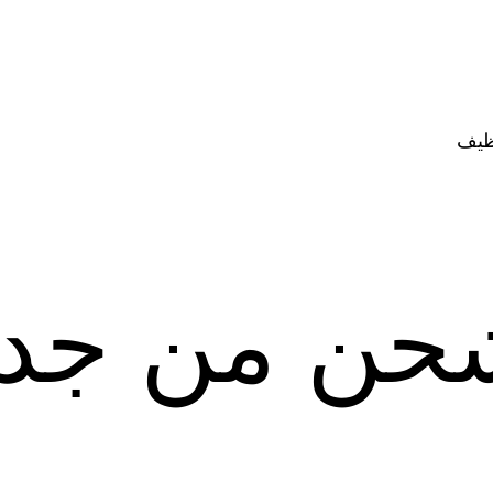
ظيف
حن من جدة 