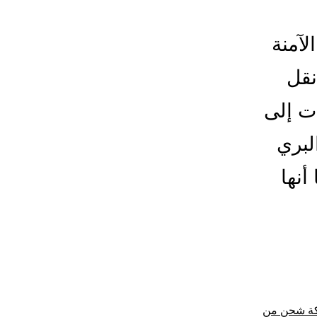
آمنة
نقل
ات إلى
لبري
أنها
ة شحن من