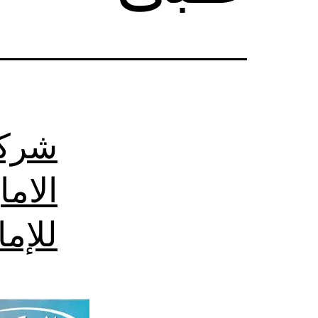
شركة
الام
للإم