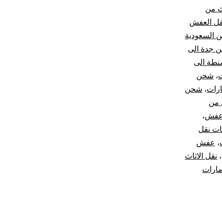
ث من
نقل العفش
 السعودية
ن جدة الى
طة الى
ت
،
شحن
ارات
،
شحن
 من
عفش
،
ت نقل
،
عفش
،
نقل الاثاث
مارات