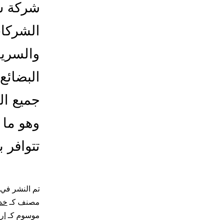
شركة شح
الشركات
والسريع
البضائع
جميع ال
وهو ما 
تتوافر 
تم النشر في
مصنف كـ
خد
موسوم كـ
ار