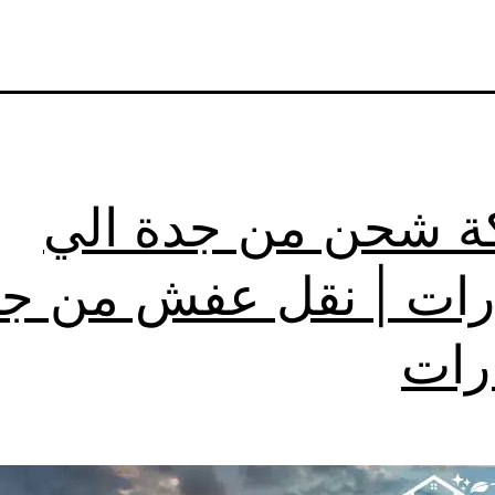
 شحن من جدة الي
ارات | نقل عفش من ج
ارات