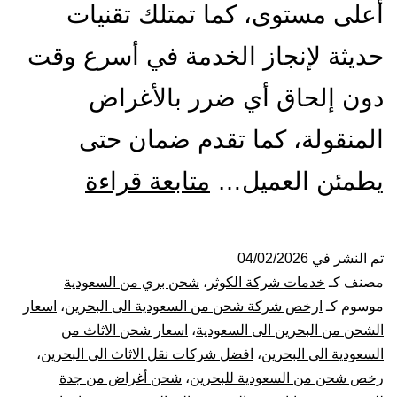
أعلى مستوى، كما تمتلك تقنيات
حديثة لإنجاز الخدمة في أسرع وقت
دون إلحاق أي ضرر بالأغراض
المنقولة، كما تقدم ضمان حتى
شركة
يطمئن العميل…
متابعة قراءة
شحن
من
تم النشر في
04/02/2026
مصنف كـ
خدمات شركة الكوثر
،
شحن بري من السعودية
جدة
موسوم كـ
ارخص شركة شحن من السعودية الى البحرين
،
اسعار
الشحن من البحرين الى السعودية
،
اسعار شحن الاثاث من
الي
السعودية الى البحرين
،
افضل شركات نقل الاثاث الى البحرين
،
رخص شحن من السعودية للبحرين
،
شحن أغراض من جدة
البحرين