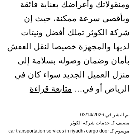
ومنقولاتك وأغراضك بعناية فائقة
وبأقصى سرعة ممكنة، حيث إن
شركة الكوثر تملك أفضل ونيتات
لديها والمجهزة خصيصا لنقل العفش
بأمان وضمان وصوله بسلامة إلى
منزل العميل الجديد سواء كان في
ونيت
الرياض أو في…
متابعة قراءة
نقل
عفش
تم النشر في
03/14/2026
مصنف كـ
خدمات شركة الكوثر
بالرياض|
موسوم كـ
cargo door
،
car transportation services in riyadh