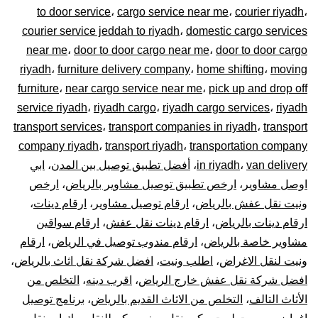
to door service
،
cargo service near me
،
courier riyadh
،
0448020
courier service jeddah to riyadh
،
domestic cargo services
near me
،
door to door cargo near me
،
door to door cargo
–
riyadh
،
furniture delivery company
،
home shifting
،
moving
توصيل
furniture
،
near cargo service near me
،
pick up and drop off
service riyadh
،
riyadh cargo
،
riyadh cargo services
،
riyadh
المشاوير
transport services
،
transport companies in riyadh
،
transport
company riyadh
،
transport riyadh
،
transportation company
نقل
van delivery
،
in riyadh
،
أفضل تطبيق توصيل بين المدن
،
ابي
اوصل مشاوير
،
ارخص تطبيق توصيل مشاوير بالرياض
،
ارخص
البضائع
ونيت نقل عفش بالرياض
،
ارقام توصيل مشاوير
،
ارقام دينات
،
الأغراض
ارقام دينات بالرياض
،
ارقام دينات نقل عفش
،
ارقام سواقين
مشاوير خاصة بالرياض
،
ارقام مندوب توصيل في الرياض
،
ارقام
داخل
ونيت لنقل الاغراض
،
اطلب ونيت
،
افضل شركة نقل اثاث بالرياض
،
افضل شركة نقل عفش خارج الرياض
،
اقرب دينه
،
التخلص من
و
الأثاث التالف
،
التخلص من الاثاث القديم بالرياض
،
برنامج توصيل