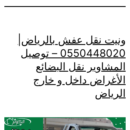
ونيت نقل عفش بالرياض|
0550448020 – توصيل
المشاوير نقل البضائع
الأغراض داخل و خارج
الرياض