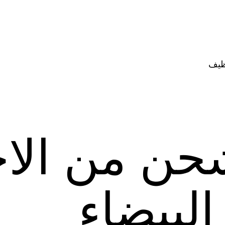
ظيف
حن من الا
البيضاء