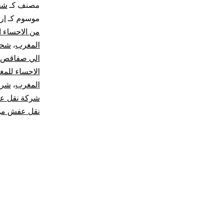
مصنف كـ
شح
موسوم كـ
ار
من الاحساء 
المغرب
،
شحن 
الي صفاقص
الاحساء للم
المغرب
،
شرك
شركة نقل عف
نقل عفش من 