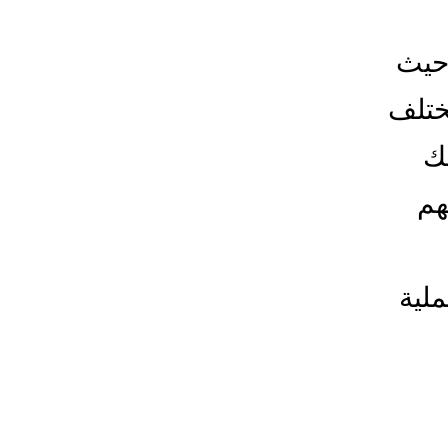
حيث
ختلف
ك
هم
ملية