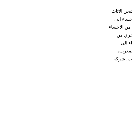
حن الاثاث
ساء الى
ن الاحساء
حري من
 الى
لمغرب
،
ب
،
شركة