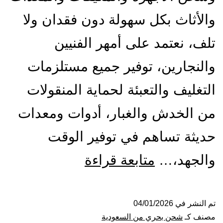
والأثاث بكل سهولة دون فقدان ولا
تلف، نعتمد على أمهر الفنيين
والنجارين، توفير جميع مستلزمات
التغليف والتعبئة لحماية المنقولات
من الخدش والغبار، أدوات ومعدات
حديثة تساهم في توفير الوقت
شركة
والجهد،…
متابعة قراءة
شحن
من
تم النشر في
04/01/2026
مصنف كـ
شحن بحري من السعودية