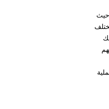
حيث
ختلف
ك
هم
ملية