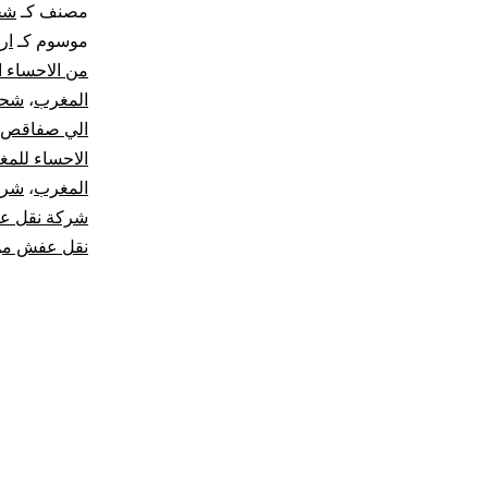
مصنف كـ
شح
موسوم كـ
ار
من الاحساء 
المغرب
،
شحن 
الي صفاقص
الاحساء للم
المغرب
،
شرك
شركة نقل عف
نقل عفش من 