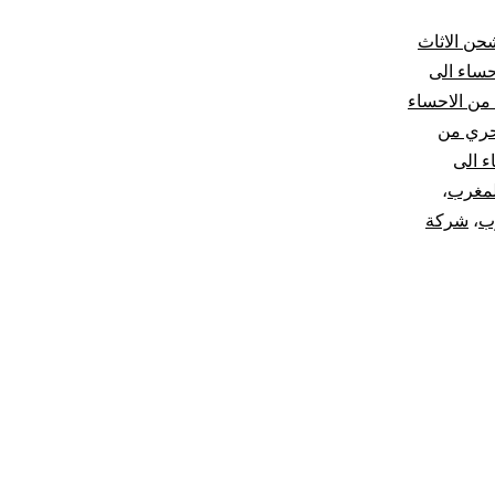
حن الاثاث
ساء الى
ن الاحساء
حري من
 الى
لمغرب
،
ب
،
شركة