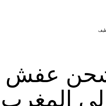
ظيف
حن عفش 
الى المغرب