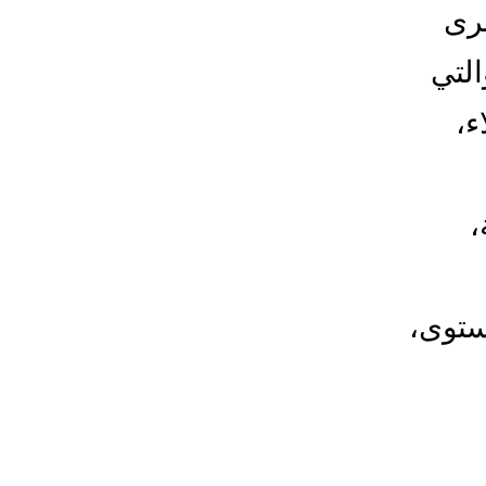
رى
لتي
ء،
،
ستوى،