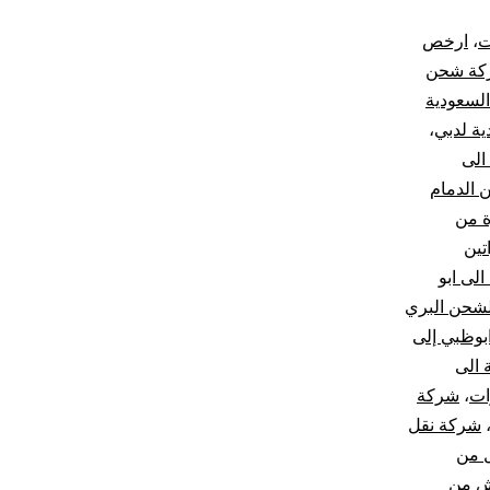
ت
،
ارخص
كة شحن
لسعودية
ة لدبي
،
الى
الدمام
 من
ين
لى ابو
شحن البري
وظبي إلى
 الى
ات
،
شركة
شركة نقل
 من
ش من