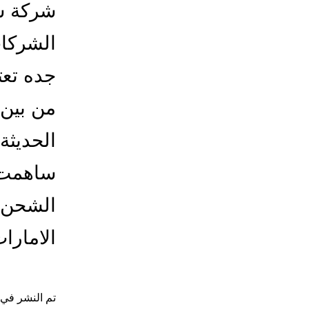
شركة ش
الشركات
جده تعت
من بين 
الحديثة
ساهمت 
الشحن.
الامارا
تم النشر في