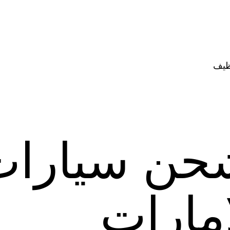
ظيف
حن سيارات
امارات