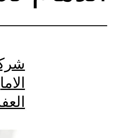
شركة
الام
العف