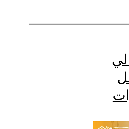
لي
ل
ات