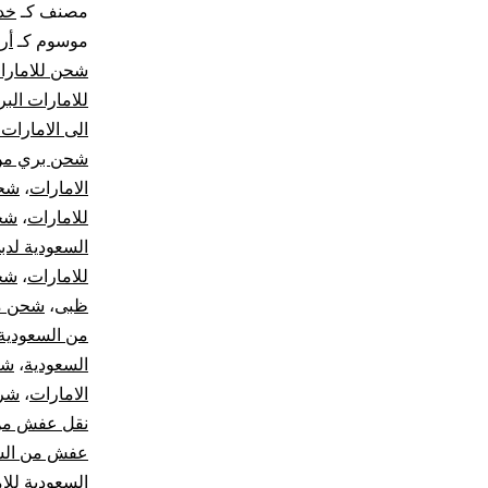
مصنف كـ
خد
موسوم كـ
أر
شحن للامارا
للامارات الب
الى الامارات
شحن بري من 
الامارات
،
شحن
للامارات
،
شحن
السعودية لدب
للامارات
،
شحن
ظبى
،
شحن من
من السعودية 
السعودية
،
شر
الامارات
،
شرك
نقل عفش من 
عفش من السع
السعودية للا