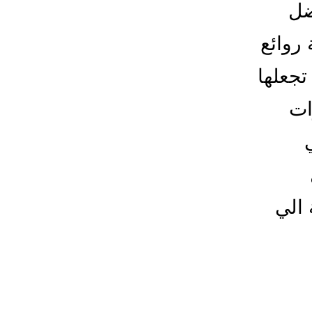
ضل
روائع
تجعلها
ات
الي