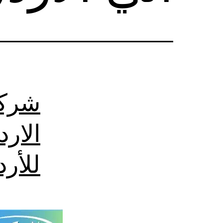
شركة
الار
للأر