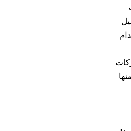
يل
دام
ركات
نها