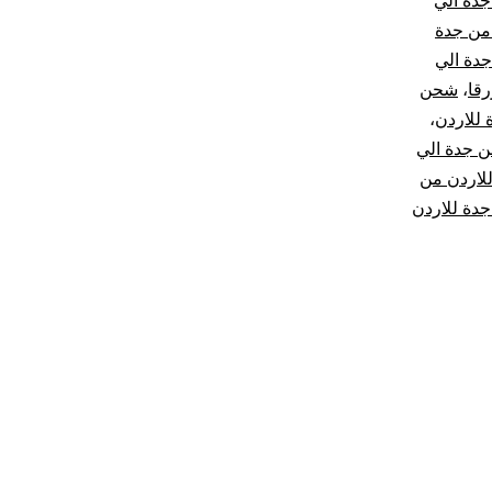
دة الي
من جدة
دة الي
قا
،
شحن
للاردن
،
 جدة الي
لاردن من
دة للاردن