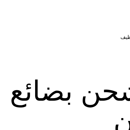
ظيف
حن بضائع 
ن