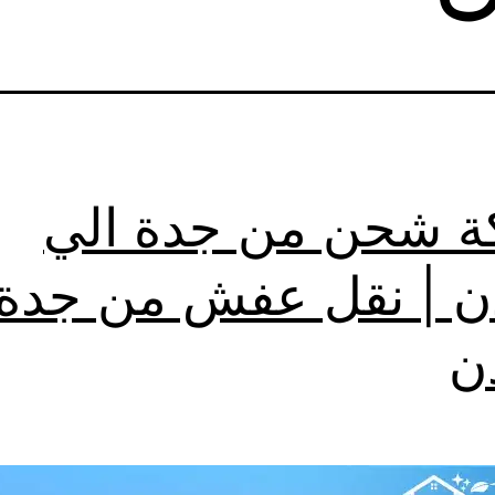
 شحن من جدة الي
دن | نقل عفش من جدة
دن