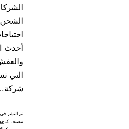
الشركا
الشحن ب
احتياجا
أحدث ال
والعفش 
التي تس
شركة
تم النشر في
مصنف كـ
خد