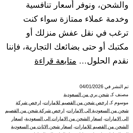
والشحن، ونوفر أسعار تنافسية
وخدمة عملاء ممتازة سواء كنت
ترغب في نقل عفش منزلك أو
مكتبك أو حتى بضائعك التجارية، فإننا
شركة
نقدم الحلول…
متابعة قراءة
شحن
من
تم النشر في
04/01/2026
مصنف كـ
شحن بري من السعودية
القصيم
موسوم كـ
ارخص شحن من القصيم للامارات
،
ارخص شركة
شحن من السعودية الى الامارات
،
ارخص شركة شحن من القصيم
الي
الى الامارات
،
اسعار الشحن من الامارات الى السعودية
،
اسعار
الشحن من القصيم للامارات
،
اسعار شحن الاثاث من السعودية
الامارات