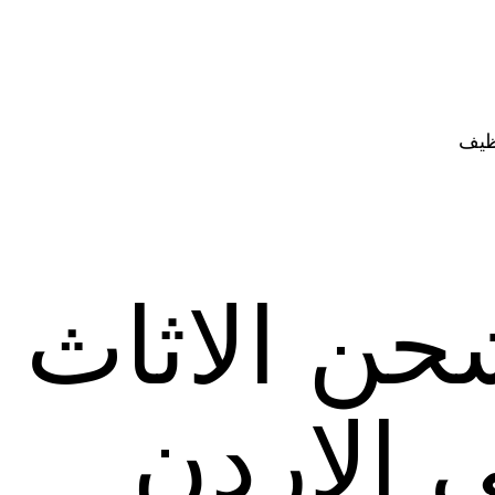
ظيف
حن الاثاث 
ى الاردن