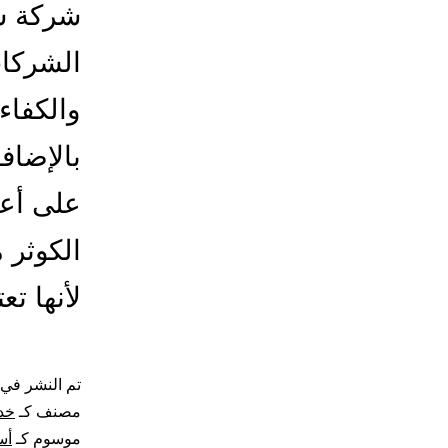
شركة شح
الشركات
والكفاء
بالإضاف
على أعل
الكوثر 
لأنها ت
تم النشر في
مصنف كـ
خد
موسوم كـ
أس