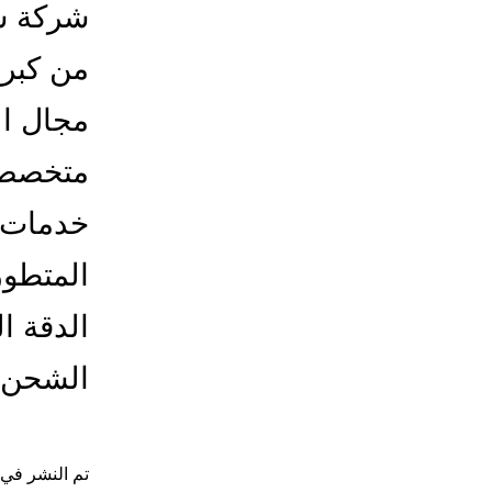
شركة شح
من كبرى
مجال ال
متخصص م
خدمات 
المتطور
الدقة ا
الشحن
تم النشر في