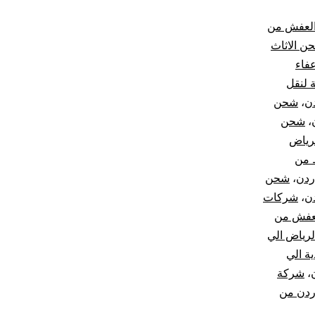
العفش من
ن الاثاث
عفاء
ة لنقل
ن
،
شحن
،
شحن
رياض
من
ردن
،
شحن
ن
،
شركات
عفش من
رياض الي
 الي
،
شركة
ردن من