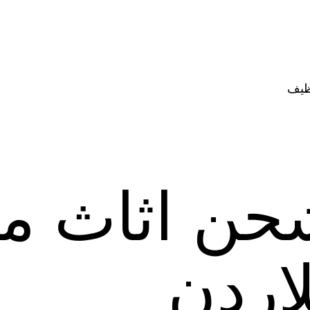
ظيف
حن اثاث م
اردن