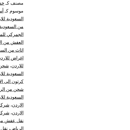
مصنف كـ
خد
موسوم كـ
أس
السعودية للا
من السعودية 
الجمركي للمغت
العفش من الس
اثاث من السع
اغراض للارد
للاردن
،
شحن 
السعودية للا
كرتون الى ال
شحن من الري
السعودية للا
الاردن
،
شركة 
الاردن
،
شركة 
نقل عفش من 
الرياض
،
نقل 