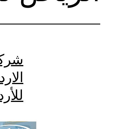
شركة
الار
للأر