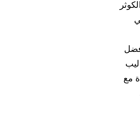
كوثر
ي
فضل
ليب
ة مع