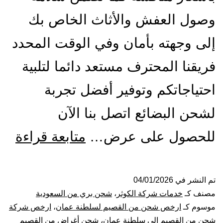
وصول العفش والأثاث الخاص بك
إلى وجهته بأمان وفي الوقت المحدد
فريقنا المحترف مستعد دائما لتلبية
احتياجاتكم وتوفير أفضل تجربة
لشحن البضائع اتصل بنا الآن
شر
للحصول على عرض…
متابعة قراءة
شح
من
تم النشر في
04/01/2026
مصنف كـ
خدمات شركة الكوثر
،
شحن بري من السعودية
الق
موسوم كـ
ارخص شحن من القصيم لسلطنة عمان
،
ارخص شركة
شحن من القصيم الى سلطنة عمان
،
شحن أغراض من القصيم