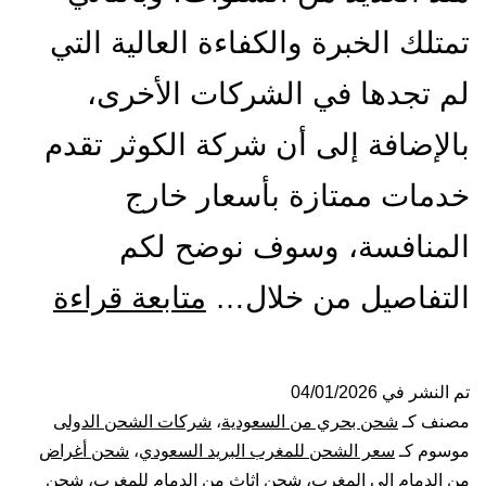
تمتلك الخبرة والكفاءة العالية التي
لم تجدها في الشركات الأخرى،
بالإضافة إلى أن شركة الكوثر تقدم
خدمات ممتازة بأسعار خارج
المنافسة، وسوف نوضح لكم
شركة
التفاصيل من خلال…
متابعة قراءة
شحن
من
تم النشر في
04/01/2026
مصنف كـ
شحن بحري من السعودية
،
شركات الشحن الدولى
الدما
موسوم كـ
سعر الشحن للمغرب البريد السعودي
،
شحن أغراض
من الدمام الي المغرب
،
شحن اثاث من الدمام للمغرب
،
شحن