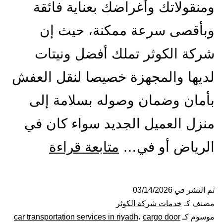
ومنقولاتك وأغراضك بعناية فائقة
وبأقصى سرعة ممكنة، حيث إن
شركة الكوثر تملك أفضل ونيتات
لديها والمجهزة خصيصا لنقل العفش
بأمان وضمان وصوله بسلامة إلى
منزل العميل الجديد سواء كان في
ونيت
الرياض أو في…
متابعة قراءة
نقل
عفش
تم النشر في
03/14/2026
مصنف كـ
خدمات شركة الكوثر
بالرياض|
موسوم كـ
cargo door
،
car transportation services in riyadh