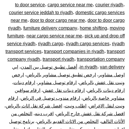
to door service
،
cargo service near me
،
courier riyadh
،
0448020
courier service jeddah to riyadh
،
domestic cargo services
near me
،
door to door cargo near me
،
door to door cargo
–
riyadh
،
furniture delivery company
،
home shifting
،
moving
توصيل
furniture
،
near cargo service near me
،
pick up and drop off
service riyadh
،
riyadh cargo
،
riyadh cargo services
،
riyadh
المشاوير
transport services
،
transport companies in riyadh
،
transport
company riyadh
،
transport riyadh
،
transportation company
نقل
van delivery
،
in riyadh
،
أفضل تطبيق توصيل بين المدن
،
ابي
اوصل مشاوير
،
ارخص تطبيق توصيل مشاوير بالرياض
،
ارخص
البضائع
ونيت نقل عفش بالرياض
،
ارقام توصيل مشاوير
،
ارقام دينات
،
الأغراض
ارقام دينات بالرياض
،
ارقام دينات نقل عفش
،
ارقام سواقين
مشاوير خاصة بالرياض
،
ارقام مندوب توصيل في الرياض
،
ارقام
داخل
ونيت لنقل الاغراض
،
اطلب ونيت
،
افضل شركة نقل اثاث بالرياض
،
افضل شركة نقل عفش خارج الرياض
،
اقرب دينه
،
التخلص من
و
الأثاث التالف
،
التخلص من الاثاث القديم بالرياض
،
برنامج توصيل