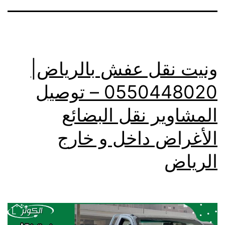
ونيت نقل عفش بالرياض|
0550448020 – توصيل
المشاوير نقل البضائع
الأغراض داخل و خارج
الرياض