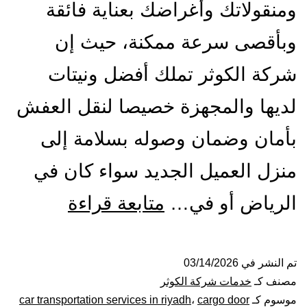
ومنقولاتك وأغراضك بعناية فائقة
وبأقصى سرعة ممكنة، حيث إن
شركة الكوثر تملك أفضل ونيتات
لديها والمجهزة خصيصا لنقل العفش
بأمان وضمان وصوله بسلامة إلى
منزل العميل الجديد سواء كان في
ونيت
الرياض أو في…
متابعة قراءة
نقل
عفش
تم النشر في
03/14/2026
مصنف كـ
خدمات شركة الكوثر
بالرياض|
موسوم كـ
cargo door
،
car transportation services in riyadh