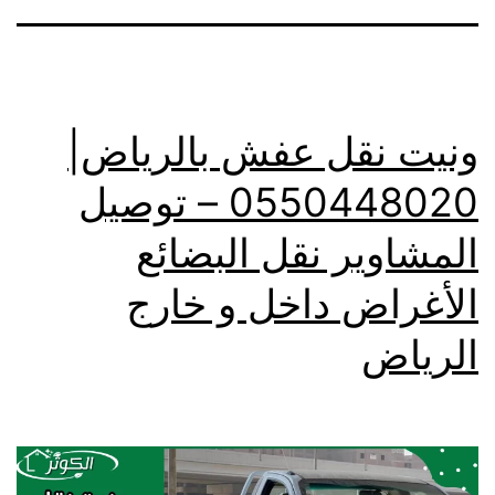
ونيت نقل عفش بالرياض|
0550448020 – توصيل
المشاوير نقل البضائع
الأغراض داخل و خارج
الرياض