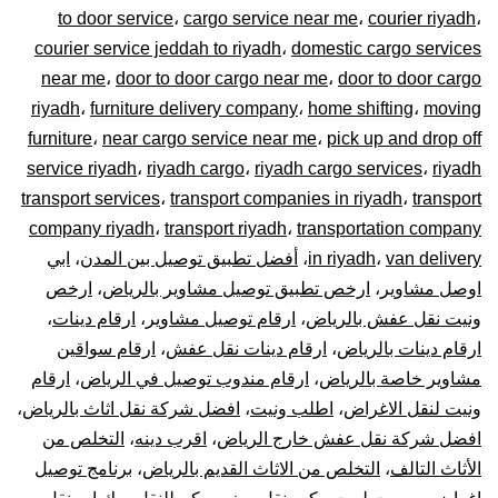
to door service
،
cargo service near me
،
courier riyadh
،
0448020
courier service jeddah to riyadh
،
domestic cargo services
near me
،
door to door cargo near me
،
door to door cargo
–
riyadh
،
furniture delivery company
،
home shifting
،
moving
توصيل
furniture
،
near cargo service near me
،
pick up and drop off
service riyadh
،
riyadh cargo
،
riyadh cargo services
،
riyadh
المشاوير
transport services
،
transport companies in riyadh
،
transport
company riyadh
،
transport riyadh
،
transportation company
نقل
van delivery
،
in riyadh
،
أفضل تطبيق توصيل بين المدن
،
ابي
اوصل مشاوير
،
ارخص تطبيق توصيل مشاوير بالرياض
،
ارخص
البضائع
ونيت نقل عفش بالرياض
،
ارقام توصيل مشاوير
،
ارقام دينات
،
الأغراض
ارقام دينات بالرياض
،
ارقام دينات نقل عفش
،
ارقام سواقين
مشاوير خاصة بالرياض
،
ارقام مندوب توصيل في الرياض
،
ارقام
داخل
ونيت لنقل الاغراض
،
اطلب ونيت
،
افضل شركة نقل اثاث بالرياض
،
افضل شركة نقل عفش خارج الرياض
،
اقرب دينه
،
التخلص من
و
الأثاث التالف
،
التخلص من الاثاث القديم بالرياض
،
برنامج توصيل