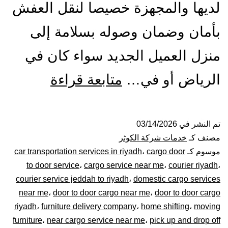
لديها والمجهزة خصيصا لنقل العفش
بأمان وضمان وصوله بسلامة إلى
منزل العميل الجديد سواء كان في
ونيت
الرياض أو في…
متابعة قراءة
نقل
عفش
تم النشر في
03/14/2026
مصنف كـ
خدمات شركة الكوثر
بالرياض|
موسوم كـ
cargo door
،
car transportation services in riyadh
to door service
،
cargo service near me
،
courier riyadh
،
0448020
courier service jeddah to riyadh
،
domestic cargo services
near me
،
door to door cargo near me
،
door to door cargo
–
riyadh
،
furniture delivery company
،
home shifting
،
moving
توصيل
furniture
،
near cargo service near me
،
pick up and drop off