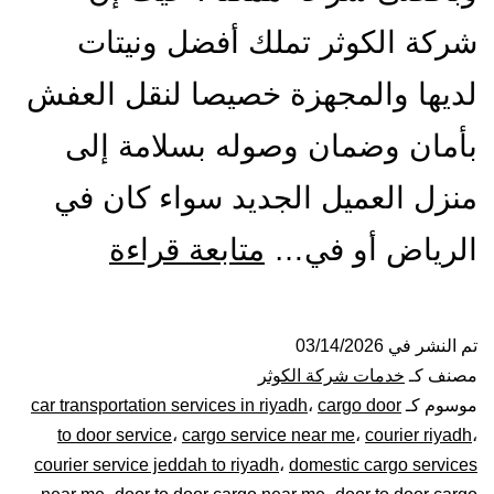
شركة الكوثر تملك أفضل ونيتات
لديها والمجهزة خصيصا لنقل العفش
بأمان وضمان وصوله بسلامة إلى
منزل العميل الجديد سواء كان في
ونيت
الرياض أو في…
متابعة قراءة
نقل
عفش
تم النشر في
03/14/2026
مصنف كـ
خدمات شركة الكوثر
بالرياض|
موسوم كـ
cargo door
،
car transportation services in riyadh
to door service
،
cargo service near me
،
courier riyadh
،
0448020
courier service jeddah to riyadh
،
domestic cargo services