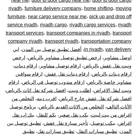
near me
،
door to door cargo near me
،
door to door cargo
–
riyadh
،
furniture delivery company
،
home shifting
،
moving
توصيل
furniture
،
near cargo service near me
،
pick up and drop off
service riyadh
،
riyadh cargo
،
riyadh cargo services
،
riyadh
المشاوير
transport services
،
transport companies in riyadh
،
transport
company riyadh
،
transport riyadh
،
transportation company
نقل
van delivery
،
in riyadh
،
أفضل تطبيق توصيل بين المدن
،
ابي
اوصل مشاوير
،
ارخص تطبيق توصيل مشاوير بالرياض
،
ارخص
البضائع
ونيت نقل عفش بالرياض
،
ارقام توصيل مشاوير
،
ارقام دينات
،
الأغراض
ارقام دينات بالرياض
،
ارقام دينات نقل عفش
،
ارقام سواقين
مشاوير خاصة بالرياض
،
ارقام مندوب توصيل في الرياض
،
ارقام
داخل
ونيت لنقل الاغراض
،
اطلب ونيت
،
افضل شركة نقل اثاث بالرياض
،
افضل شركة نقل عفش خارج الرياض
،
اقرب دينه
،
التخلص من
و
الأثاث التالف
،
التخلص من الاثاث القديم بالرياض
،
برنامج توصيل
اغراض من بيت لبيت
،
بكب نقل صغير
،
بكم للنقل
،
بيك اب نقل
خارج
اغراض
،
بيكب توصيل
،
تأجير سيارة نقل عفش
،
تطبيق توصيل بين
الرياض
المدن
،
تطبيق سيارات النقل
،
تطبيق سيارات نقل
،
تطبيق