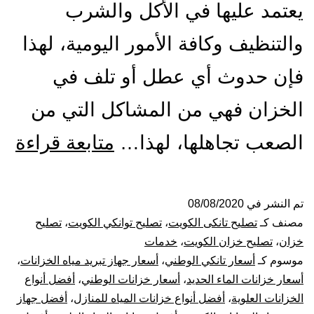
يعتمد عليها في الأكل والشرب
والتنظيف وكافة الأمور اليومية، لهذا
فإن حدوث أي عطل أو تلف في
الخزان فهي من المشاكل التي من
تص
الصعب تجاهلها، لهذا…
متابعة قراءة
ول
الت
تم النشر في
08/08/2020
مصنف كـ
تصليح تانكى الكويت
،
تصليح توانكي الكويت
،
تصليح
با
خزان
،
تصليح خزان الكويت
،
خدمات
موسوم كـ
أسعار تانكي الوطني
،
أسعار جهاز تبريد مياه الخزانات
،
53
أسعار خزانات الماء الحديد
،
أسعار خزانات الوطني
،
أفضل أنواع
الخزانات العلوية
،
أفضل أنواع خزانات المياه للمنازل
،
أفضل جهاز
بيع