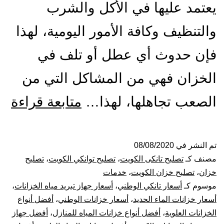
يعتمد عليها في الأكل والشرب
والتنظيف وكافة الأمور اليومية، لهذا
فإن حدوث أي عطل أو تلف في
الخزان فهي من المشاكل التي من
تص
الصعب تجاهلها، لهذا…
متابعة قراءة
ول
الت
تم النشر في
08/08/2020
مصنف كـ
تصليح تانكى الكويت
،
تصليح توانكي الكويت
،
تصليح
با
خزان
،
تصليح خزان الكويت
،
خدمات
موسوم كـ
أسعار تانكي الوطني
،
أسعار جهاز تبريد مياه الخزانات
،
53
أسعار خزانات الماء الحديد
،
أسعار خزانات الوطني
،
أفضل أنواع
الخزانات العلوية
،
أفضل أنواع خزانات المياه للمنازل
،
أفضل جهاز
بيع