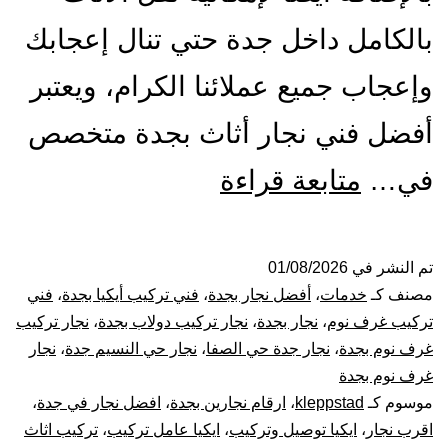
بالكامل داخل جدة حتي تنال إعجابك
وإعجاب جميع عملائنا الكرام، ويعتبر
أفضل فني نجار أثاث بجدة متخصص
أفضل
في…
متابعة قراءة
نجار
بجدة
تم النشر في
01/08/2026
مصنف كـ
خدمات
،
أفضل نجار بجدة
،
فني تركيب أيكيا بجدة
،
فني
|
تركيب غرف نوم
،
نجار بجدة
،
نجار تركيب دولاب بجدة
،
نجار تركيب
غرف نوم بجدة
،
نجار جدة حي الصفا
،
نجار حي النسيم جدة
،
نجار
0001116964-
غرف نوم بجدة
موسوم كـ
kleppstad
،
ارقام نجارين بجدة
،
افضل نجار في جدة
،
فك
اقرب نجار
،
ايكيا توصيل وتركيب
،
ايكيا عامل تركيب
،
تركيب اثاث