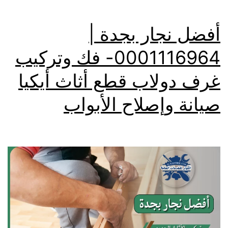
أفضل نجار بجدة |
0001116964- فك وتركيب
غرف دولاب قطع أثاث أيكيا
صيانة وإصلاح الأبواب