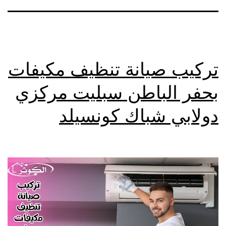
تركيب صيانة تنظيف مكيفات
بحفر الباطن سبليت مركزي
دولابي شباك كونسيلد