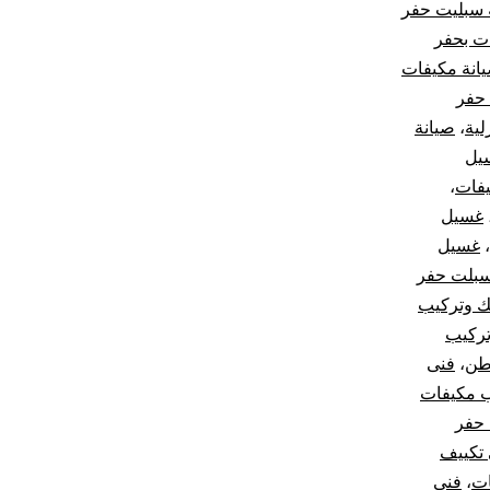
 سبليت حفر
ت بحفر
انة مكيفات
حفر
لية
،
صيانة
يل
فات
،
غسيل
،
غسيل
بلت حفر
 وتركيب
ركيب
اطن
،
فنى
ب مكيفات
 حفر
تكييف
ات
،
فني