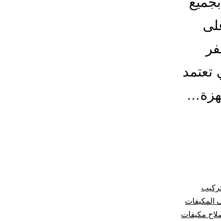
بجميع
لى
فر
 تعتمد
جهزة…
تركيب
 المكيفات
لاح مكيفات