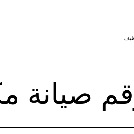
ظيف
قم صيانة م