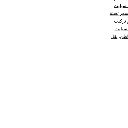
 سبليت
عر تعبئة
 تركيب
سبليت
اطن
،
نقل