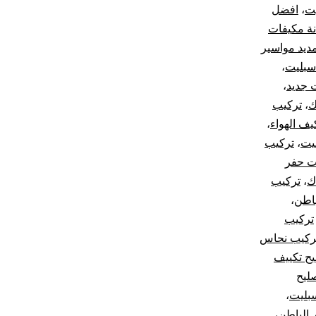
ت
،
افضل
ة مكيفات
ديد مواسير
سبليت
،
 جديد
،
ك
،
تركيب
ف الهواء
،
يت
،
تركيب
ت حفر
ك
،
تركيب
باطن
،
تركيب
ركيب نحاس
يح تكييف
ليح
بليت
،
 الباطن
،