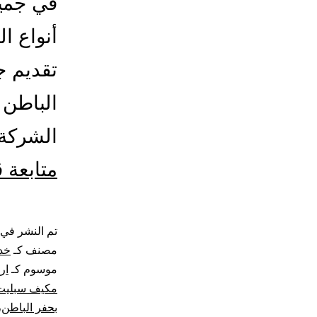
في جميع
أنواع ا
تقديم ج
الباطن 
الشركة 
متابعة 
تم النشر في
مصنف كـ
خد
موسوم كـ
ار
مكيف سبليت
بحفر الباطن
،