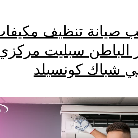
ب صيانة تنظيف مكيفا
 الباطن سبليت مركزي
بي شباك كونسيلد