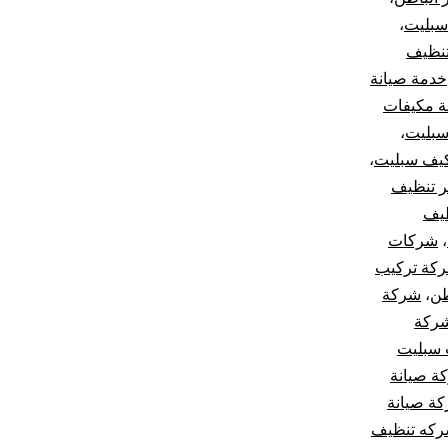
سبليت
،
نظيف
خدمة صيانة
ة مكيفات
بليت
،
يف سبليت
،
 تنظيف
يف
،
شركات
كة تركيب
طن
،
شركة
ركة
 سبليت
ة صيانة
ة صيانة
كه تنظيف