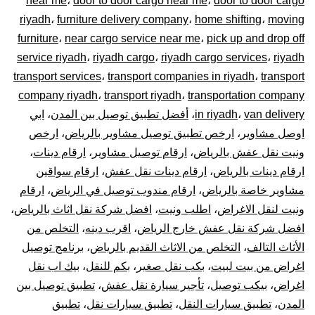
near me
،
door to door cargo near me
،
door to door cargo
–
riyadh
،
furniture delivery company
،
home shifting
،
moving
توصيل
furniture
،
near cargo service near me
،
pick up and drop off
service riyadh
،
riyadh cargo
،
riyadh cargo services
،
riyadh
المشاوير
transport services
،
transport companies in riyadh
،
transport
company riyadh
،
transport riyadh
،
transportation company
نقل
van delivery
،
in riyadh
،
أفضل تطبيق توصيل بين المدن
،
ابي
اوصل مشاوير
،
ارخص تطبيق توصيل مشاوير بالرياض
،
ارخص
البضائع
ونيت نقل عفش بالرياض
،
ارقام توصيل مشاوير
،
ارقام دينات
،
الأغراض
ارقام دينات بالرياض
،
ارقام دينات نقل عفش
،
ارقام سواقين
مشاوير خاصة بالرياض
،
ارقام مندوب توصيل في الرياض
،
ارقام
داخل
ونيت لنقل الاغراض
،
اطلب ونيت
،
افضل شركة نقل اثاث بالرياض
،
افضل شركة نقل عفش خارج الرياض
،
اقرب دينه
،
التخلص من
و
الأثاث التالف
،
التخلص من الاثاث القديم بالرياض
،
برنامج توصيل
اغراض من بيت لبيت
،
بكب نقل صغير
،
بكم للنقل
،
بيك اب نقل
خارج
اغراض
،
بيكب توصيل
،
تأجير سيارة نقل عفش
،
تطبيق توصيل بين
الرياض
المدن
،
تطبيق سيارات النقل
،
تطبيق سيارات نقل
،
تطبيق