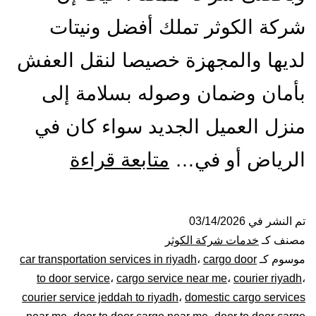
شركة الكوثر تملك أفضل ونيتات
لديها والمجهزة خصيصا لنقل العفش
بأمان وضمان وصوله بسلامة إلى
منزل العميل الجديد سواء كان في
ونيت
الرياض أو في…
متابعة قراءة
نقل
عفش
تم النشر في
03/14/2026
مصنف كـ
خدمات شركة الكوثر
بالرياض|
موسوم كـ
cargo door
،
car transportation services in riyadh
to door service
،
cargo service near me
،
courier riyadh
،
0448020
courier service jeddah to riyadh
،
domestic cargo services