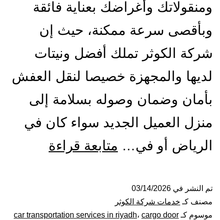
ومنقولاتك وأغراضك بعناية فائقة
وبأقصى سرعة ممكنة، حيث إن
شركة الكوثر تملك أفضل ونيتات
لديها والمجهزة خصيصا لنقل العفش
بأمان وضمان وصوله بسلامة إلى
منزل العميل الجديد سواء كان في
ونيت
الرياض أو في…
متابعة قراءة
نقل
عفش
تم النشر في
03/14/2026
مصنف كـ
خدمات شركة الكوثر
بالرياض|
موسوم كـ
cargo door
،
car transportation services in riyadh