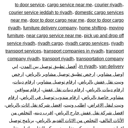
to door service
،
cargo service near me
،
courier riyadh
،
0448020
courier service jeddah to riyadh
،
domestic cargo services
near me
،
door to door cargo near me
،
door to door cargo
–
riyadh
،
furniture delivery company
،
home shifting
،
moving
توصيل
furniture
،
near cargo service near me
،
pick up and drop off
service riyadh
،
riyadh cargo
،
riyadh cargo services
،
riyadh
المشاوير
transport services
،
transport companies in riyadh
،
transport
company riyadh
،
transport riyadh
،
transportation company
نقل
van delivery
،
in riyadh
،
أفضل تطبيق توصيل بين المدن
،
ابي
اوصل مشاوير
،
ارخص تطبيق توصيل مشاوير بالرياض
،
ارخص
البضائع
ونيت نقل عفش بالرياض
،
ارقام توصيل مشاوير
،
ارقام دينات
،
الأغراض
ارقام دينات بالرياض
،
ارقام دينات نقل عفش
،
ارقام سواقين
مشاوير خاصة بالرياض
،
ارقام مندوب توصيل في الرياض
،
ارقام
داخل
ونيت لنقل الاغراض
،
اطلب ونيت
،
افضل شركة نقل اثاث بالرياض
،
افضل شركة نقل عفش خارج الرياض
،
اقرب دينه
،
التخلص من
و
الأثاث التالف
،
التخلص من الاثاث القديم بالرياض
،
برنامج توصيل