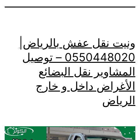
ونيت نقل عفش بالرياض|
0550448020 – توصيل
المشاوير نقل البضائع
الأغراض داخل و خارج
الرياض