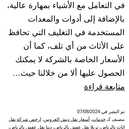
في التعامل مع الأشياء بمهارة عالية،
بالإضافة إلى أدوات والمعدات
المستخدمة في التغليف التي تحافظ
على الأثاث من أي تلف، كما أن
الأسعار الخاصة بالشركة لا يمكنك
الحصول عليها ألا من خلالنا حيث…
شركة
متابعة قراءة
نقل
عفش
تم النشر في
07/08/2024
مصنف كـ
خدمات
،
أسعار نقل دبش العروس
،
ارخص شركة نقل
بالرياض
اثاث بالرياض
،
تريلا نقل عفش بالرياض
،
دينا نقل عفش بالرياض
،