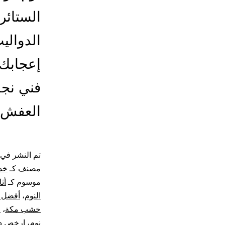
الستائر 
الدوالي
إعجابك 
فني نجا
العفش
تم النشر في
مصنف كـ
خد
موسوم كـ
أث
النوم
،
أفضل أ
خشب مكة
،
ا
نوم
،
ارخص دو