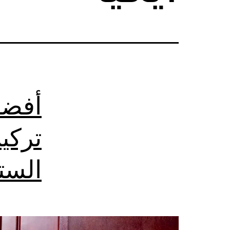
أفضل
تركي
الست