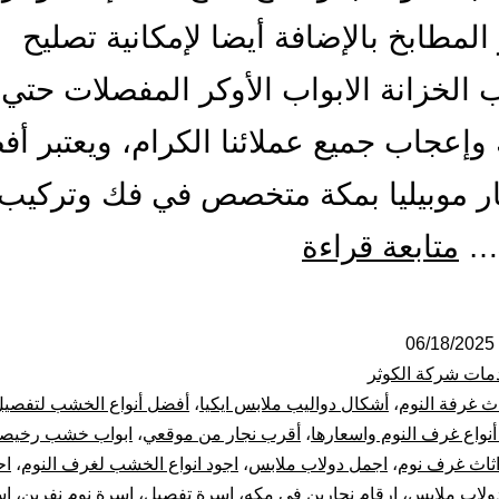
المطابخ بالإضافة أيضا لإمكانية تصليح
ب الخزانة الابواب الأوكر المفصلات حتي 
وإعجاب جميع عملائنا الكرام، ويعتبر أ
ر موبيليا بمكة متخصص في فك وتركيب
أفضل
…
متابعة قراءة
معلم
نجار
06/18/2025
مات شركة الكوثر
بمكة
اث غرفة النوم
،
أشكال دواليب ملابس ايكيا
،
أفضل أنواع الخشب لتفصي
نواع غرف النوم واسعارها
،
أقرب نجار من موقعي
،
ابواب خشب رخيص
فك
ثاث غرف نوم
،
اجمل دولاب ملابس
،
اجود انواع الخشب لغرف النوم
،
اح
لاب ملابس
،
ارقام نجارين في مكه
،
اسرة تفصيل
،
اسرة نوم نفرين
،
اس