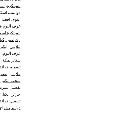
المبتكرة
،
اسع
دواليب
،
اشكا
النوم
،
افضل 
غرف النوم ف
المبتكرة اسع
رخيصة
،
ايكيا ax
ملابس
،
ايكيا
غرف النوم
،
ت
ستائر بمكة
،
ت
تصميم خزانة
ملابس
،
تصمي
سحب مكة
،
ت
تفصيل تسري
خزائن ايكيا
،
ت
تفصيل خزانة
دواليب حراج