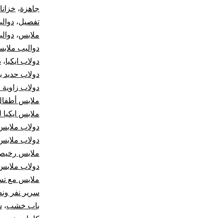
جاهزة
،
خزانا
تفصيل
،
دوال
ملابس
،
دوال
دواليب ملاب
دولاب ايكيا
،
د
دولاب حديد ب
دولاب زاوية 
ملابس أطفال
ملابس ايكيا ل
دولاب ملابس
دولاب ملابس
ملابس رخيص
دولاب ملابس
ملابس مع تس
سرير نفر ون
باب خشب
،
س