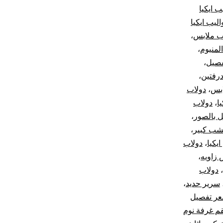
ب ايكيا
اليب ايكيا
ب ملابس
،
لمنيوم
،
فصيل
،
درفتين
،
ابس
،
دولاب
ا
،
دولاب
 بالصور
،
شب كبير
،
يكيا
،
دولاب
 زاويه
،
،
دولاب
سرير حديد
،
ر تفصيل
م غرفة نوم