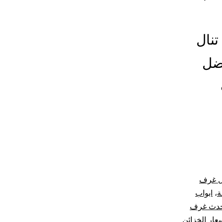
تنال
فضل
ل غرف
ة
،
ابواب
دث غرف
عار الخزائن