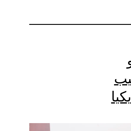
يب
كيا