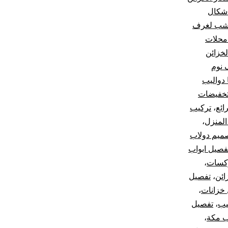
شكال
خشب لغرف
محلات
لخزائن
 نوم
ا دواليب
خفيضات
ائع
،
تركيب
المنزل
،
ميم دولاب
فصيل ابواب
كسات
،
ائن
،
تفصيل
خزانات
،
يب
،
تفصيل
ب مكة
،