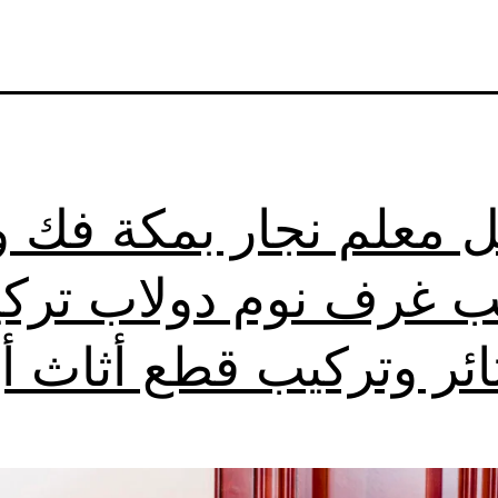
 معلم نجار بمكة فك و
ب غرف نوم دولاب ترك
ائر وتركيب قطع أثاث أي