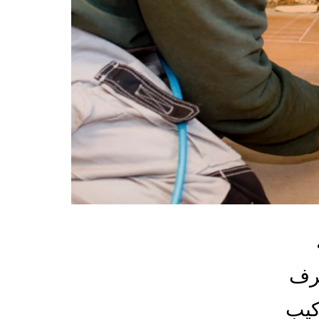
غرف
كيب