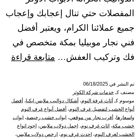
المفصلات حتي تنال إعجابك وإعجاب
جميع عملائنا الكرام، ويعتبر أفضل
فني نجار موبيليا بمكة متخصص في
أفض
فك وتركيب العفش…
متابعة قراءة
معل
نجار
تم النشر في
06/18/2025
مصنف كـ
خدمات شركة الكوثر
بمك
موسوم كـ
أثاث غرفة النوم
،
أشكال دواليب ملابس ايكيا
،
أفضل
أنواع الخشب لتفصيل غرف النوم
،
أفضل أنواع غرف النوم
فك
واسعارها
،
أقرب نجار من موقعي
،
ابواب خشب رخيصة
،
ابواب
خشب مكة
،
اثاث غرف نوم
،
اجمل دولاب ملابس
،
اجود انواع
و
الخشب لغرف النوم
،
احدث غرف نوم
،
ارخص دولاب ملابس
،