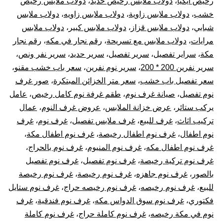
رخيص ايكيا
،
دولاب ملابس رخيص حديد
،
دولاب ملابس رخيص
خشب
،
دولاب ملابس زاوية
،
دولاب ملابس زاويه
،
دولاب ملابس
شبابي
،
دولاب ملابس قزاز
،
دولاب ملابس كبير
،
دولاب ملابس
مرايات
،
دولاب ملابس مع تسريحة
،
رقم نجار في مكه
،
رقم نجار
مكة
،
سراير تفصيل
،
سرير تفصيل
،
سرير حديد
،
سرير نفر ونص
،
سرير نفرين 200 * 200
،
سرير نوم نفرين
،
سعر باب خشب مقنو
،
سعر تفصيل باب خشب
،
سعر متر الخزائن المبتكرة
،
صور غرف
نوم تفصيل
،
صيانة غرف نوم
،
طقم غرفة نوم كامل رخيص
،
عامل
يركب ستائر
،
عرض خزانة الملابس
،
عروض غرف النوم
،
عمال
تركيب اثاث
،
غرف للبيع
،
غرف ملابس تفصيل
،
غرف نوم
،
غرف
نوم اطفال
،
غرف نوم اطفال رخيصة
،
غرف نوم اطفال مكة
،
غرف نوم اطفال مكه
،
غرف نوم المنيوم
،
غرف نوم بالحراج
،
غرف نوم تركية رخيصة
،
غرف نوم تفصيل
،
غرف نوم تفصيل
بالصور
،
غرف نوم جاهزه
،
غرف نوم رخيصة
،
غرف نوم رخيصة
للبيع
،
غرف نوم رخيصه
،
غرف نوم رخيصه حراج
،
غرف نوم ستايل
فكتوري
،
غرف نوم سوق الدواس مكه
،
غرف نوم فندقية
،
غرف
نوم في مكة رخيصه
،
غرف نوم كاملة حراج
،
غرف نوم كاملة