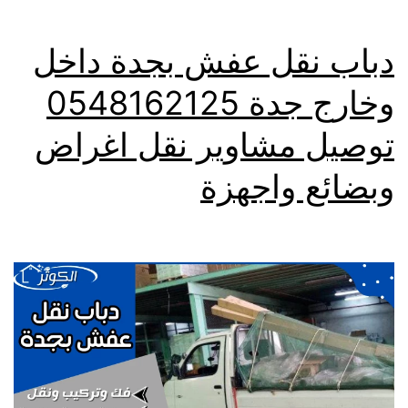
دباب نقل عفش بجدة داخل
وخارج جدة 0548162125
توصيل مشاوير نقل اغراض
وبضائع واجهزة