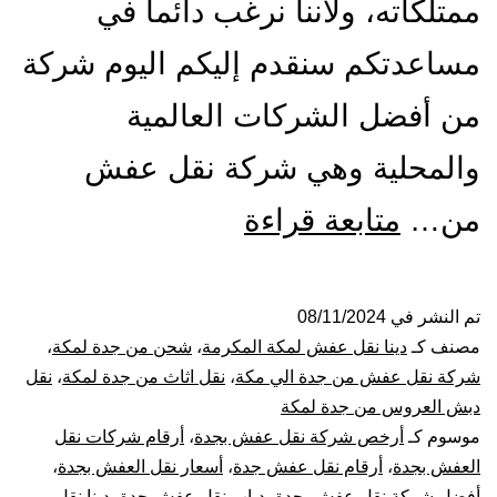
ممتلكاته، ولأننا نرغب دائما في
مساعدتكم سنقدم إليكم اليوم شركة
من أفضل الشركات العالمية
والمحلية وهي شركة نقل عفش
شركة
من…
متابعة قراءة
نقل
عفش
تم النشر في
08/11/2024
مصنف كـ
دينا نقل عفش لمكة المكرمة
،
شحن من جدة لمكة
،
من
شركة نقل عفش من جدة الي مكة
،
نقل اثاث من جدة لمكة
،
نقل
دبش العروس من جدة لمكة
جدة
موسوم كـ
أرخص شركة نقل عفش بجدة
،
أرقام شركات نقل
العفش بجدة
،
أرقام نقل عفش جدة
،
أسعار نقل العفش بجدة
،
الي
أفضل شركة نقل عفش بجدة
،
دباب نقل عفش جدة
،
دينا نقل