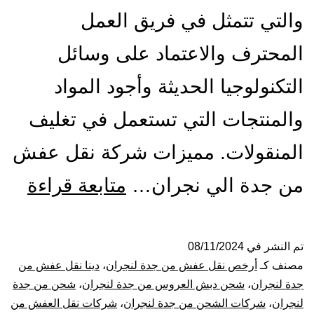
والتي تتمثل في فريق العمل
المحترف والاعتماد على وسائل
التكنولوجيا الحديثة وأجود المواد
والمنتجات التي تستعمل في تغليف
المنقولات. مميزات شركة نقل عفش
شرك
من جدة الي نجران…
متابعة قراءة
نقل
عف
تم النشر في
08/11/2024
مصنف كـ
أرخص نقل عفش من جدة لنجران
،
دينا نقل عفش من
من
جدة لنجران
،
شحن دبش العروس من جدة لنجران
،
شحن من جدة
لنجران
،
شركات الشحن من جدة لنجران
،
شركات نقل العفش من