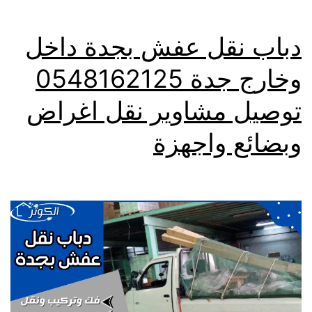
دباب نقل عفش بجدة داخل
وخارج جدة 0548162125
توصيل مشاوير نقل اغراض
وبضائع واجهزة