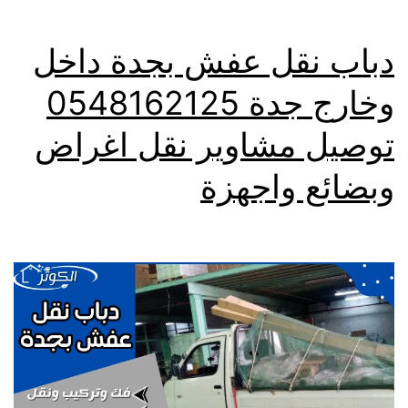
دباب نقل عفش بجدة داخل
وخارج جدة 0548162125
توصيل مشاوير نقل اغراض
وبضائع واجهزة