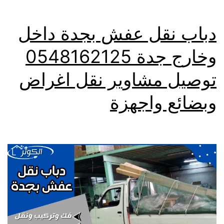
دباب نقل عفش بجدة داخل
وخارج جدة 0548162125
توصيل مشاوير نقل اغراض
وبضائع واجهزة