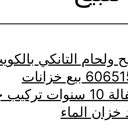
ح ولحام التانكي بالكوي
60651553 بيع خزانات
بالكفالة 10 سنوات تركيب
 خزان الماء