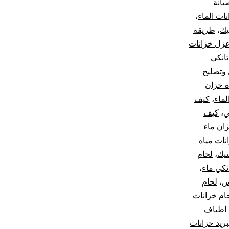
يانة
ات الماء
،
يك
،
طريقة
زل خزانات
انكي
وتصليح
ة خزان
لماء
،
كيف
ي
،
كيف
زان ماء
نات مياه
تيك
،
لحام
نكي ماء
،
س
،
لحام
ام خزانات
اطياف
بريد خزانات