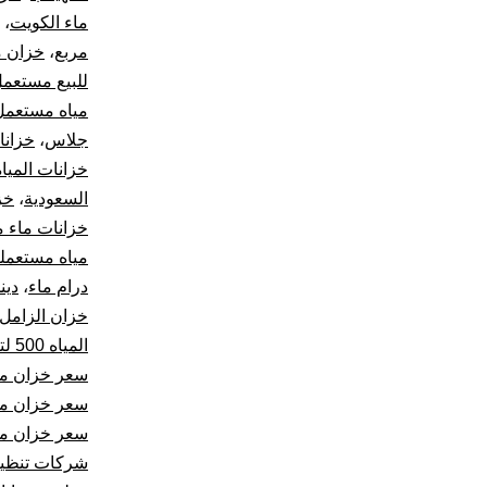
ماء الكويت
،
مربع
،
خزان م
للبيع مستعم
مياه مستعمل 
جلاس
،
خزانا
خزانات المياه
السعودية
،
خز
خزانات ماء م
مياه مستعملة
درام ماء
،
دين
خزان الزامل 1000 لت
المياه 500 لتر
سعر خزان ماء 1000 لتر ا
سعر خزان ماء 500 
سعر خزان مياه 500
شركات تنظيف