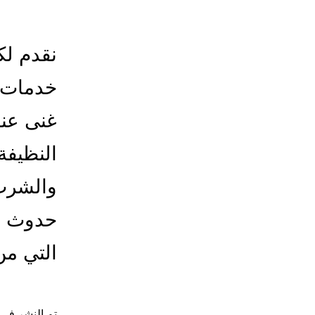
نقدم لك
خدمات ت
غنى عنه
النظيفة
والشرب 
حدوث أ
التي من
تم النشر في