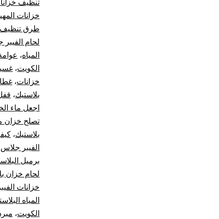
تنظيف خزانا
خزانات المه
طرق تنظيف ا
لحام الفيبر 
المياه
،
عوامة
الكويت
،
غسيل
خزانات
،
غطاء
بلاستيك
،
قفل 
اجعل ماء الخ
تصلح خزان م
بلاستيك
،
كيفي
الفيبر جلاس
،
برميل البلاس
لحام خزان بل
خزانات الفيب
المياه البلاست
الكويت
،
مبرد