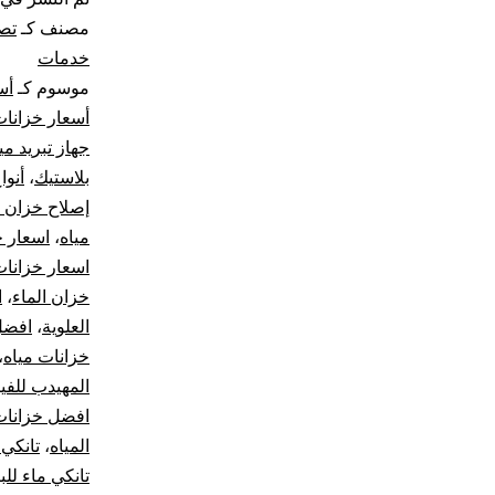
مصنف كـ
تصل
خدمات
موسوم كـ
أس
أسعار خزانا
جهاز تبريد مي
بلاستيك
،
أنوا
إصلاح خزان ا
مياه
،
اسعار خزان
اسعار خزانات
خزان الماء
،
ا
العلوية
،
افضل 
خزانات مياه
،
المهيدب للفي
افضل خزانات 
المياه
،
تانكي 
تانكي ماء للب