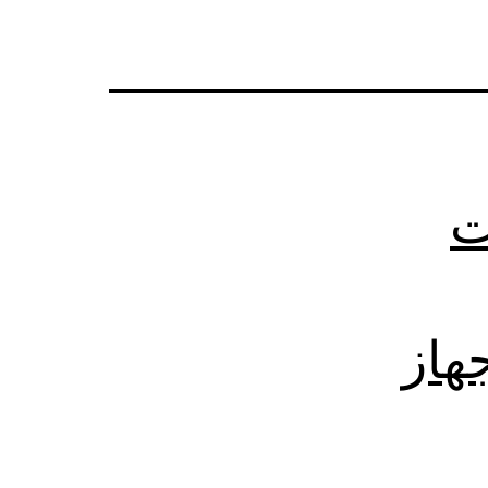
ت
 جهاز