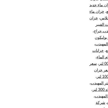
ن ماء حديد
ع
،
خزان ماء
جلاس
،
خزان
 الفيبر
دب حراج
،
بوليكون
المهيدب
،
ع
،
خزانات
م الماء
،
،
سعر
ر خزان
،
،
تر
،
،
،
شركة