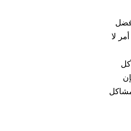
أفضل
مر لا
كل
إن
مشاكل
ليح
حام