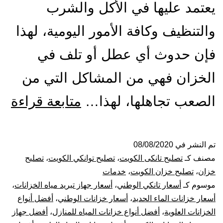
يعتمد عليها في الأكل والشرب
والتنظيف وكافة الأمور اليومية، لهذا
فإن حدوث أي عطل أو تلف في
الخزان فهي من المشاكل التي من
تص
الصعب تجاهلها، لهذا…
متابعة قراءة
ول
الت
تم النشر في
08/08/2020
مصنف كـ
تصليح تانكى الكويت
،
تصليح توانكي الكويت
،
تصليح
با
خزان
،
تصليح خزان الكويت
،
خدمات
موسوم كـ
أسعار تانكي الوطني
،
أسعار جهاز تبريد مياه الخزانات
،
53
أسعار خزانات الماء الحديد
،
أسعار خزانات الوطني
،
أفضل أنواع
الخزانات العلوية
،
أفضل أنواع خزانات المياه للمنازل
،
أفضل جهاز
بيع