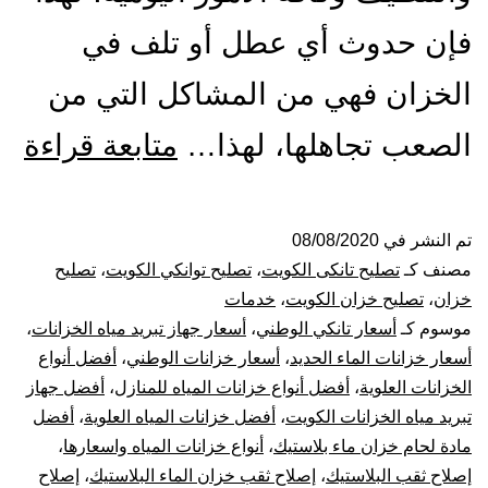
فإن حدوث أي عطل أو تلف في
الخزان فهي من المشاكل التي من
تص
الصعب تجاهلها، لهذا…
متابعة قراءة
ول
الت
تم النشر في
08/08/2020
مصنف كـ
تصليح تانكى الكويت
،
تصليح توانكي الكويت
،
تصليح
با
خزان
،
تصليح خزان الكويت
،
خدمات
موسوم كـ
أسعار تانكي الوطني
،
أسعار جهاز تبريد مياه الخزانات
،
53
أسعار خزانات الماء الحديد
،
أسعار خزانات الوطني
،
أفضل أنواع
الخزانات العلوية
،
أفضل أنواع خزانات المياه للمنازل
،
أفضل جهاز
بيع
تبريد مياه الخزانات الكويت
،
أفضل خزانات المياه العلوية
،
أفضل
خز
مادة لحام خزان ماء بلاستيك
،
أنواع خزانات المياه واسعارها
،
إصلاح ثقب البلاستيك
،
إصلاح ثقب خزان الماء البلاستيك
،
إصلاح