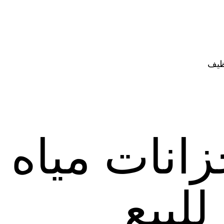
ظيف
انات مياه
لبيع