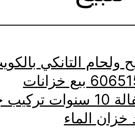
ح ولحام التانكي بالكوي
60651553 بيع خزانات
بالكفالة 10 سنوات تركيب
 خزان الماء