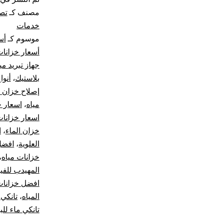
مصنف كـ
تصل
خدمات
موسوم كـ
أس
أسعار خزانا
جهاز تبريد مي
بلاستيك
،
أنوا
إصلاح خزان ا
مياه
،
اسعار خزان
اسعار خزانات
خزان الماء
،
ا
العلوية
،
افضل 
خزانات مياه
،
المهيدب للفي
افضل خزانات 
المياه
،
تانكي 
تانكي ماء للب