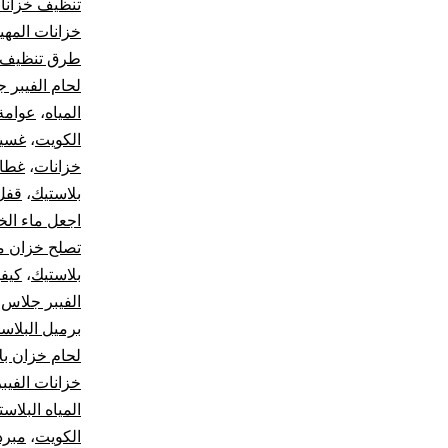
تنظيف خزانا
خزانات المه
طرق تنظيف ا
لحام الفيبر 
المياه
،
عوامة
الكويت
،
غسيل
خزانات
،
غطاء
بلاستيك
،
قفل 
اجعل ماء الخ
تصلح خزان م
بلاستيك
،
كيفي
الفيبر جلاس
،
برميل البلاس
لحام خزان بل
خزانات الفيب
المياه البلاست
الكويت
،
مبرد