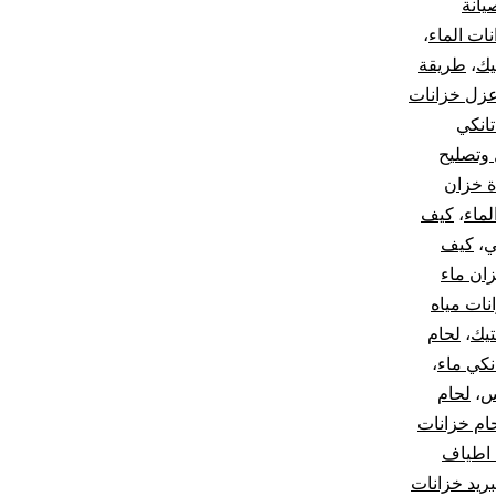
يانة
ات الماء
،
يك
،
طريقة
زل خزانات
انكي
وتصليح
ة خزان
لماء
،
كيف
ي
،
كيف
زان ماء
نات مياه
تيك
،
لحام
نكي ماء
،
س
،
لحام
ام خزانات
اطياف
بريد خزانات