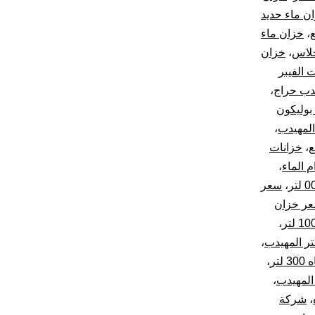
ن ماء حديد
ع
،
خزان ماء
جلاس
،
خزان
 الفيبر
دب حراج
،
بوليكون
المهيدب
،
ع
،
خزانات
م الماء
،
،
سعر
ر خزان
،
،
تر
،
،
،
شركة