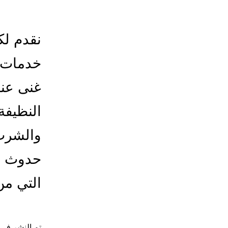
نقدم لك
خدمات ت
غنى عنه
النظيفة
والشرب 
حدوث أ
التي من
تم النشر في