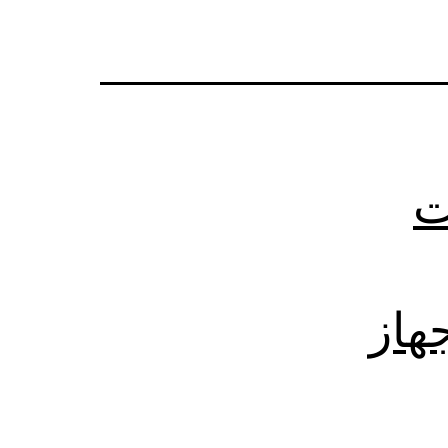
ت
 جهاز