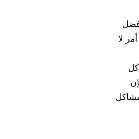
أفضل
مر لا
كل
إن
مشاكل
ليح
حام