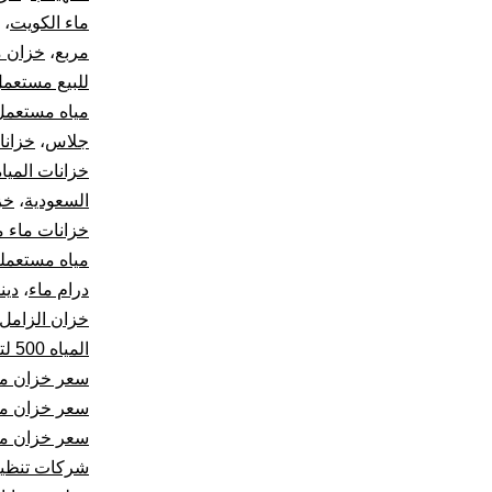
ماء الكويت
،
مربع
،
خزان م
للبيع مستعم
مياه مستعمل 
جلاس
،
خزانا
خزانات المياه
السعودية
،
خز
خزانات ماء م
مياه مستعملة
درام ماء
،
دين
خزان الزامل 1000 لت
المياه 500 لتر
سعر خزان ماء 1000 لتر ا
سعر خزان ماء 500 
سعر خزان مياه 500
شركات تنظيف