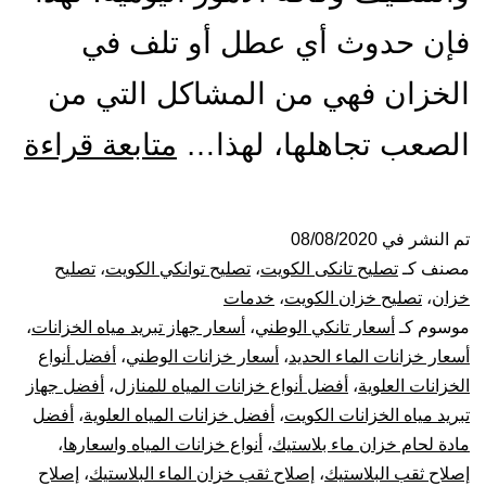
فإن حدوث أي عطل أو تلف في
الخزان فهي من المشاكل التي من
تص
الصعب تجاهلها، لهذا…
متابعة قراءة
ول
الت
تم النشر في
08/08/2020
مصنف كـ
تصليح تانكى الكويت
،
تصليح توانكي الكويت
،
تصليح
با
خزان
،
تصليح خزان الكويت
،
خدمات
موسوم كـ
أسعار تانكي الوطني
،
أسعار جهاز تبريد مياه الخزانات
،
53
أسعار خزانات الماء الحديد
،
أسعار خزانات الوطني
،
أفضل أنواع
الخزانات العلوية
،
أفضل أنواع خزانات المياه للمنازل
،
أفضل جهاز
بيع
تبريد مياه الخزانات الكويت
،
أفضل خزانات المياه العلوية
،
أفضل
خز
مادة لحام خزان ماء بلاستيك
،
أنواع خزانات المياه واسعارها
،
إصلاح ثقب البلاستيك
،
إصلاح ثقب خزان الماء البلاستيك
،
إصلاح